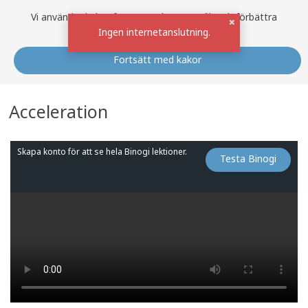
Vi använder kakor för att analysera trafik och förbättra
siten.
Välj bort
eller
Ingen internetanslutning.
Fortsätt med kakor
Acceleration
Skapa konto för att se hela Binogi lektioner.
Testa Binogi
1x
8