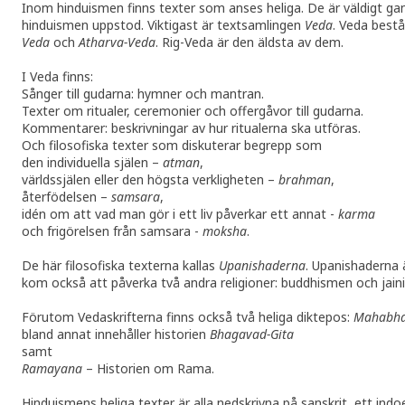
Inom hinduismen finns texter som anses heliga. De är väldigt gaml
hinduismen uppstod. Viktigast är textsamlingen
Veda
. Veda bestå
Veda
och
Atharva-Veda
. Rig-Veda är den äldsta av dem.
I Veda finns:
Sånger till gudarna: hymner och mantran.
Texter om ritualer, ceremonier och offergåvor till gudarna.
Kommentarer: beskrivningar av hur ritualerna ska utföras.
Och filosofiska texter som diskuterar begrepp som
den individuella själen –
atman
,
världssjälen eller den högsta verkligheten –
brahman
,
återfödelsen –
samsara
,
idén om att vad man gör i ett liv påverkar ett annat -
karma
och frigörelsen från samsara -
moksha
.
De här filosofiska texterna kallas
Upanishaderna
. Upanishaderna 
kom också att påverka två andra religioner: buddhismen och jain
Förutom Vedaskrifterna finns också två heliga diktepos:
Mahabha
bland annat innehåller historien
Bhagavad-Gita
samt
Ramayana
– Historien om Rama.
Hinduismens heliga texter är alla nedskrivna på sanskrit, ett ind