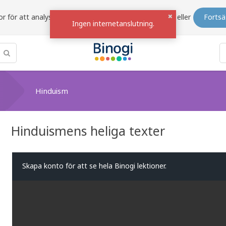
r för att analysera trafik och förbättra siten.
Välj bort
eller
Fortsä
Ingen internetanslutning.
Hinduism
Hinduismens heliga texter
Skapa konto för att se hela Binogi lektioner.