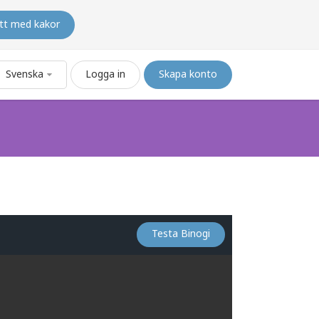
tt med kakor
Svenska
Logga in
Skapa konto
Testa Binogi