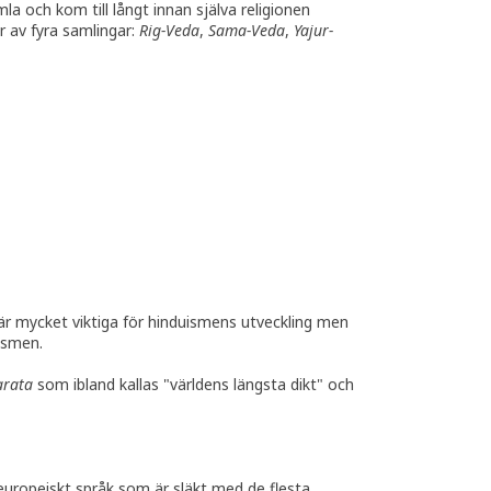
a och kom till långt innan själva religionen
r av fyra samlingar:
Rig-Veda
,
Sama-Veda
,
Yajur-
är mycket viktiga för hinduismens utveckling men
ismen.
rata
som ibland kallas "världens längsta dikt" och
oeuropeiskt språk som är släkt med de flesta