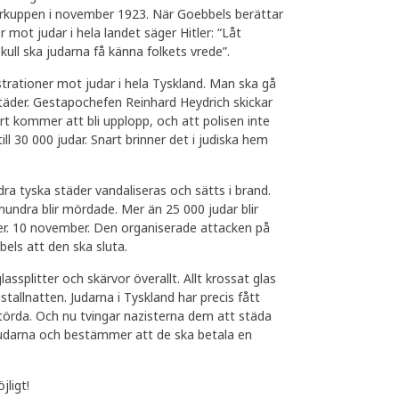
arkuppen i november 1923. När Goebbels berättar
mot judar i hela landet säger Hitler: “Låt
kull ska judarna få känna folkets vrede”.
trationer mot judar i hela Tyskland. Man ska gå
städer. Gestapochefen Reinhard Heydrich skickar
nart kommer att bli upplopp, och att polisen inte
ll 30 000 judar. Snart brinner det i judiska hem
a tyska städer vandaliseras och sätts i brand.
hundra blir mördade. Mer än 25 000 judar blir
äger. 10 november. Den organiserade attacken på
ls att den ska sluta.
assplitter och skärvor överallt. Allt krossat glas
stallnatten. Judarna i Tyskland har precis fått
störda. Och nu tvingar nazisterna dem att städa
 judarna och bestämmer att de ska betala en
jligt!