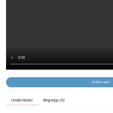
1x
8
Starta quiz
Undertexter
Begrepp (5)