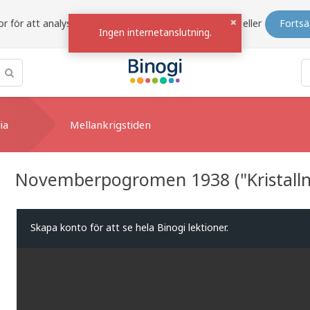
r för att analysera trafik och förbättra siten.
Välj bort
eller
Fortsä
Ingen internetanslutning.
ia
Mellankrigstiden
Novemberpogromen 1938 ("Kristalln
Skapa konto för att se hela Binogi lektioner.