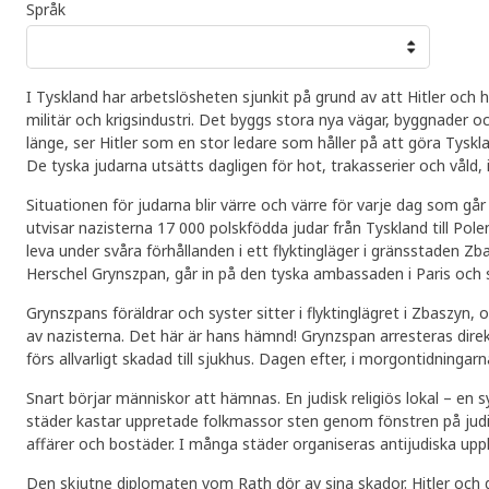
Språk
I Tyskland har arbetslösheten sjunkit på grund av att Hitler och 
militär och krigsindustri. Det byggs stora nya vägar, byggnader o
länge, ser Hitler som en stor ledare som håller på att göra Tysklan
De tyska judarna utsätts dagligen för hot, trakasserier och våld, i
Situationen för judarna blir värre och värre för varje dag som g
utvisar nazisterna 17 000 polskfödda judar från Tyskland till Pol
leva under svåra förhållanden i ett flyktingläger i gränsstaden Z
Herschel Grynszpan, går in på den tyska ambassaden i Paris och
Grynszpans föräldrar och syster sitter i flyktinglägret i Zbaszyn,
av nazisterna. Det här är hans hämnd! Grynzspan arresteras dire
förs allvarligt skadad till sjukhus. Dagen efter, i morgontidningar
Snart börjar människor att hämnas. En judisk religiös lokal – en 
städer kastar uppretade folkmassor sten genom fönstren på judis
affärer och bostäder. I många städer organiseras antijudiska up
Den skjutne diplomaten vom Rath dör av sina skador. Hitler och d