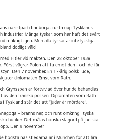
hans nazistparti har börjat rusta upp Tysklands
ch industrier. Många tyskar, som har haft det svårt
d mäktigt igen. Men alla tyskar är inte lyckliga.
bland dödligt våld.
år med Hitler vid makten. Den 28 oktober 1938
en. Först vägrar Polen att ta emot dem, och de får
baszyn. Den 7 november. En 17-årig polsk jude,
 skjuter diplomaten Ernst vom Rath.
 och Grynszpan är förtvivlad över hur de behandlas
kt av den franska polisen. Diplomaten vom Rath
na i Tyskland står det att “judar är mördare”.
synagoga – bränns ner, och runt omkring i tyska
ka butiker. Det målas hatiska slagord på judiska
plopp. Den 9 november.
e högsta nazistledarna är i München för att fira