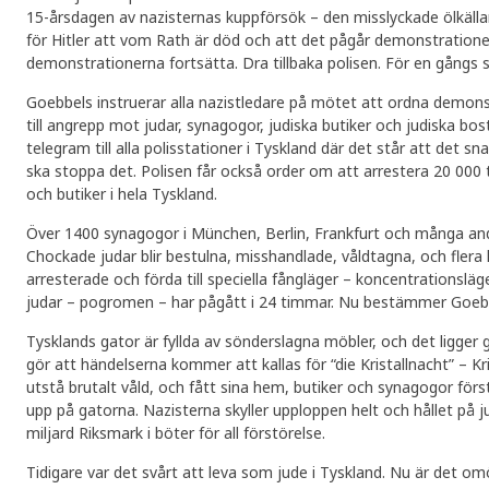
15-årsdagen av nazisternas kuppförsök – den misslyckade ölkäll
för Hitler att vom Rath är död och att det pågår demonstrationer 
demonstrationerna fortsätta. Dra tillbaka polisen. För en gångs s
Goebbels instruerar alla nazistledare på mötet att ordna demons
till angrepp mot judar, synagogor, judiska butiker och judiska bo
telegram till alla polisstationer i Tyskland där det står att det s
ska stoppa det. Polisen får också order om att arrestera 20 000 ti
och butiker i hela Tyskland.
Över 1400 synagogor i München, Berlin, Frankfurt och många andr
Chockade judar blir bestulna, misshandlade, våldtagna, och flera 
arresterade och förda till speciella fångläger – koncentrationsl
judar – pogromen – har pågått i 24 timmar. Nu bestämmer Goebbe
Tysklands gator är fyllda av sönderslagna möbler, och det ligger gl
gör att händelserna kommer att kallas för “die Kristallnacht” – Kri
utstå brutalt våld, och fått sina hem, butiker och synagogor för
upp på gatorna. Nazisterna skyller upploppen helt och hållet på
miljard Riksmark i böter för all förstörelse.
Tidigare var det svårt att leva som jude i Tyskland. Nu är det omö